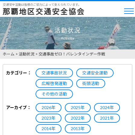
交通安全活動は皆様のご協力によって支えられています。
活動状況
Activity
ホーム
>
活動状況
>
交通事故ゼロ！バレンタインデー作戦
カテゴリー：
交通事故状況
交通安全運動
広報啓発運動
街頭活動
その他の活動
アーカイブ：
2026年
2025年
2024年
2023年
2022年
2021年
2014年
2013年