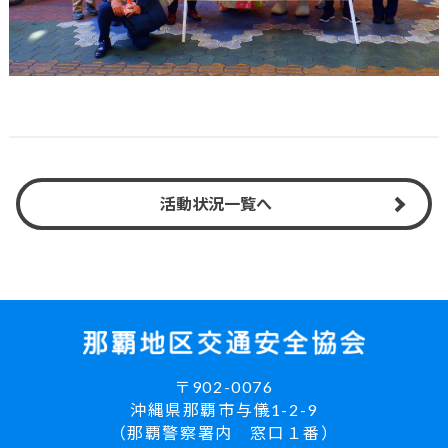
活動状況一覧へ
〒902-0076
沖縄県那覇市与儀1-2-9
（那覇警察署内 窓口１番）