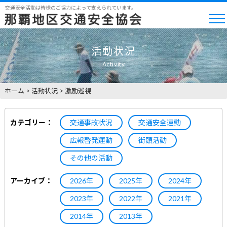
交通安全活動は皆様のご協力によって支えられています。
活動状況
Activity
ホーム
>
活動状況
>
激励巡視
カテゴリー：
交通事故状況
交通安全運動
広報啓発運動
街頭活動
その他の活動
アーカイブ：
2026年
2025年
2024年
2023年
2022年
2021年
2014年
2013年